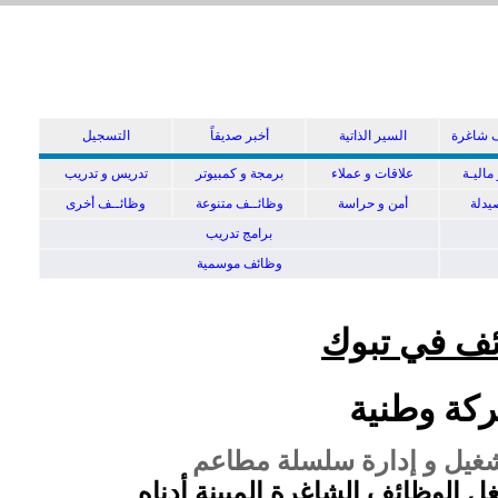
 شاغرة
السير الذاتية
أخبر صديقاً
التسجيل
ماليـة
علاقات و عملاء
برمجة و كمبيوتر
تدريس و تدريب
دلة
أمن و حراسة
وظائــف متنوعة
وظائــف أخرى
برامج تدريب
وظائف موسمية
ف في تبوك
كة وطنية
غيل و إدارة سلسلة مطاعم
ل الوظائف الشاغرة المبينة أدناه