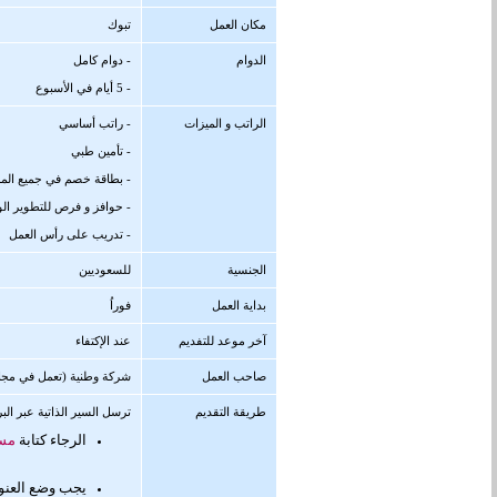
مكان العمل
تبوك
الدوام
- دوام كامل
- 5 أيام في الأسبوع
الراتب و الميزات
- راتب أساسي
- تأمين طبي
- بطاقة خصم في جميع المط
- حوافز و فرص للتطوير ال
- تدريب على رأس العمل
الجنسية
للسعوديين
بداية العمل
فوراُ
آخر موعد للتفديم
عند الإكتفاء
صاحب العمل
شركة وطنية (تعمل في مجا
طريقة التقديم
ترسل السير الذاتية عبر البر
الرجاء كتابة
مسم
يجب وضع العنو