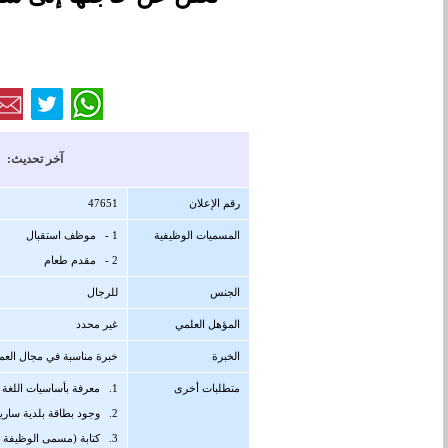
آخر تحديث: 21/11/1447 هجرية ( 08/05/2026 
رقم الإعلان
47651
المسميات الوظيفية
1 - موظف استقبال
2 - مقدم طعام
الجنس
للرجال
المؤهل العلمي
غير محدد
الخبرة
خبرة مناسبة في مجال الع
متطلبات أخرى
1. معرفة بأساسيات اللغة الإنجليزية
2. وجود بطاقة بلدية سارية المفعول
3. كتابة (مسمى الوظيفة + تبوك) في عنوان الإيميل