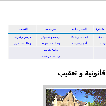
 شاغرة
السير الذاتية
أخبر صديقاً
التسجيل
ماليـة
علاقات و عملاء
برمجة و كمبيوتر
تدريس و تدريب
دلة
أمن و حراسة
وظائــف متنوعة
وظائــف أخرى
برامج تدريب
وظائف موسمية
انونية و تعقيب