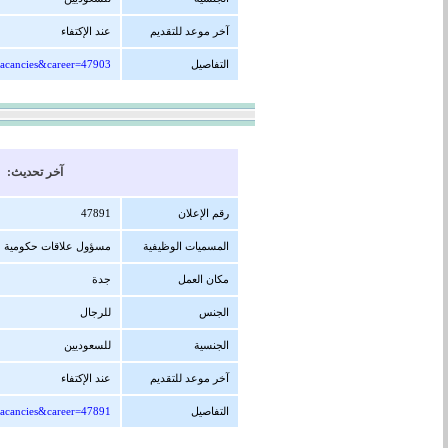
آخر موعد للتقديم
عند الإكتفاء
التفاصيل
=vacancies&career=47903
آخر تحديث: 25/01/1448 هجرية ( 10/07/2026 
رقم الإعلان
47891
المسميات الوظيفية
مسؤول علاقات حكومية
مكان العمل
جدة
الجنس
للرجال
الجنسية
للسعوديين
آخر موعد للتقديم
عند الإكتفاء
التفاصيل
=vacancies&career=47891