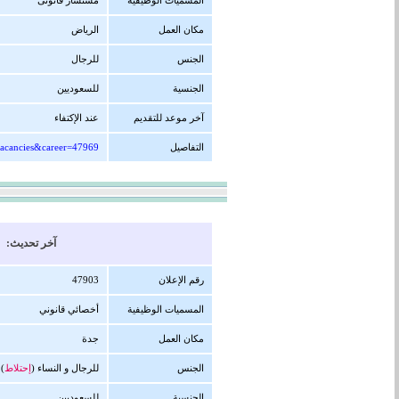
المسميات الوظيفية
مستشار قانونى
مكان العمل
الرياض
الجنس
للرجال
الجنسية
للسعوديين
آخر موعد للتقديم
عند الإكتفاء
التفاصيل
=vacancies&career=47969
آخر تحديث: 28/01/1448 هجرية ( 13/07/2026 
رقم الإعلان
47903
المسميات الوظيفية
أخصائي قانوني
مكان العمل
جدة
الجنس
للرجال و النساء (
إحتلاط
)
الجنسية
للسعوديين