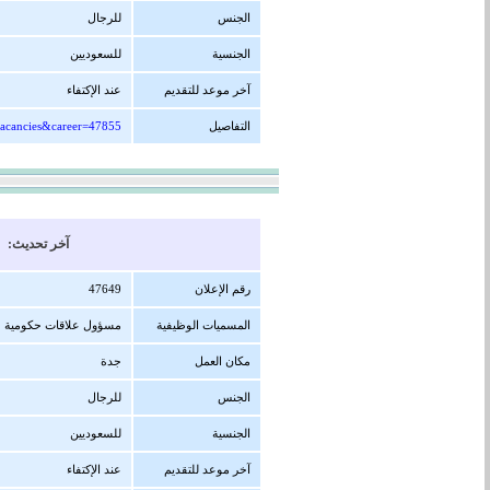
الجنس
للرجال
الجنسية
للسعوديين
آخر موعد للتقديم
عند الإكتفاء
التفاصيل
=vacancies&career=47855
آخر تحديث: 20/11/1447 هجرية ( 07/05/2026 
رقم الإعلان
47649
المسميات الوظيفية
مسؤول علاقات حكومية
مكان العمل
جدة
الجنس
للرجال
الجنسية
للسعوديين
آخر موعد للتقديم
عند الإكتفاء